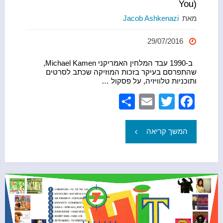
You)
מאת
Jacob Ashkenazi
29/07/2016
ב-1990 עבד המלחין האמריקני Michael Kamen,
שהתפרסם בעיקר בזכות המוזיקה שכתב לסרטים
ותוכניות טלוויזיה, על פסקול …
S
E
T
F
h
m
wi
a
ar
ail
tt
c
"הסיפור
המשך קריאה
e
er
e
מאחורי
b
Everything
o
o
I
k
Do