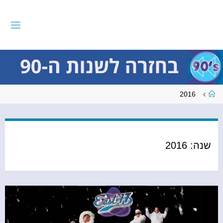
לגו
תוכן
ב
ח
ז
ר
ה
ל
ש
נ
ו
ת
עמוד
2016
ראשי
ה
-
9
0
שנה:
2016