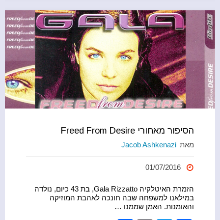
b
ל-
o
o
Hitman
k
7"
הסיפור מאחורי Freed From Desire
מאת
Jacob Ashkenazi
01/07/2016
הזמרת האיטלקיה Gala Rizzatto, בת 43 כיום, נולדה
במילאנו למשפחה שבה חונכה לאהבת המוזיקה
והאומנות. האמן שממנו …