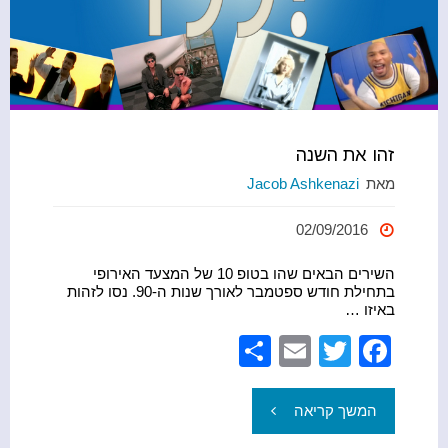
זהו את השנה
מאת
Jacob Ashkenazi
02/09/2016
השירים הבאים שהו בטופ 10 של המצעד האירופי
בתחילת חודש ספטמבר לאורך שנות ה-90. נסו לזהות
באיזו …
S
E
T
F
h
m
wi
a
ar
ail
tt
c
"זהו
המשך קריאה
e
er
e