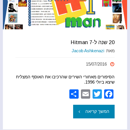
(I
Do
It
20 שנה ל-Hitman 7
מאת
Jacob Ashkenazi
for
You)"
15/07/2016
הסיפורים מאחורי השירים שהרכיבו את האוסף המצליח
שיצא ביולי 1996.
S
E
T
F
h
m
wi
a
ar
ail
tt
c
"20
המשך קריאה
e
er
e
שנה