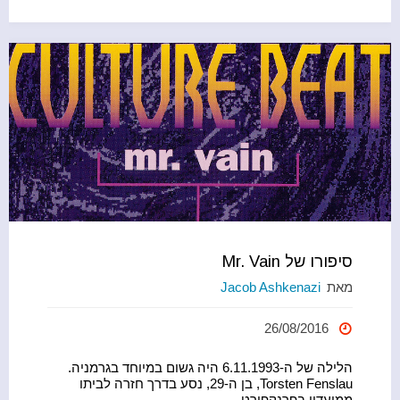
את
b
השנה"
o
o
k
סיפורו של Mr. Vain
מאת
Jacob Ashkenazi
26/08/2016
הלילה של ה-6.11.1993 היה גשום במיוחד בגרמניה.
Torsten Fenslau, בן ה-29, נסע בדרך חזרה לביתו
ממועדון בפרנקפורט. …