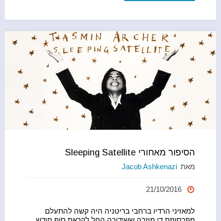
e
er
e
מאחורי
b
Stay
o
o
Another
k
Day"
הסיפור מאחורי Sleeping Satellite
מאת
Jacob Ashkenazi
21/10/2016
למאזיני הרדיו ברחבי בריטניה היה קשה להתעלם
מפרסומת די מוזרה ששידורה החל לקראת סוף חודש