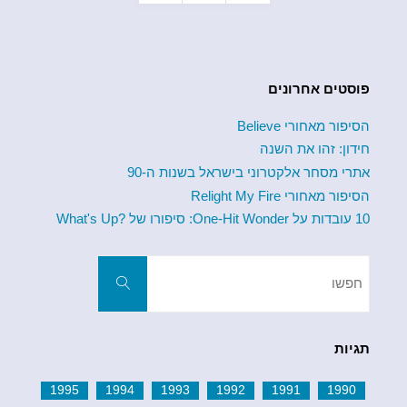
k
ניווט
She
Wants"
פוסטים אחרונים
הסיפור מאחורי Believe
חידון: זהו את השנה
אתרי מסחר אלקטרוני בישראל בשנות ה-90
הסיפור מאחורי Relight My Fire
10 עובדות על One-Hit Wonder: סיפורו של ?What's Up
חפשו
את:
חפשו
תגיות
1995
1994
1993
1992
1991
1990