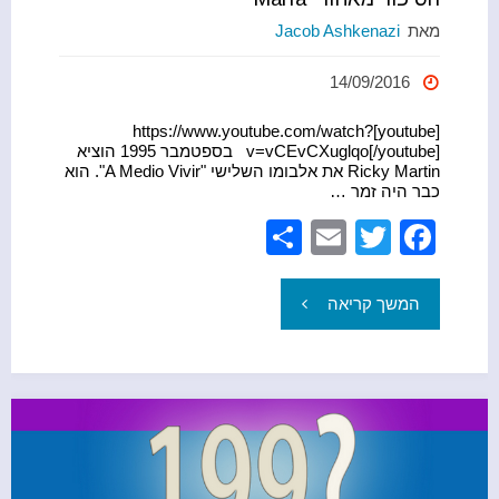
מאת
Jacob Ashkenazi
14/09/2016
[youtube]https://www.youtube.com/watch?
v=vCEvCXuglqo[/youtube] בספטמבר 1995 הוציא
Ricky Martin את אלבומו השלישי "A Medio Vivir". הוא
כבר היה זמר …
S
E
T
F
h
m
wi
a
ar
ail
tt
c
"הסיפור
המשך קריאה
e
er
e
מאחורי
b
María"
o
o
k