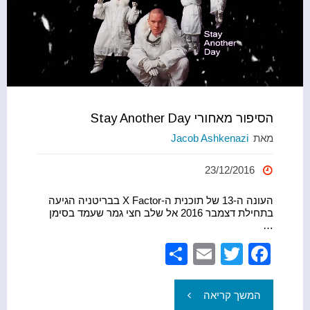
הסיפור מאחורי Stay Another Day
מאת
Jacob Ashkenazi
23/12/2016
העונה ה-13 של תוכנית ה-X Factor בבריטניה הגיעה
בתחילת דצמבר 2016 אל שלב חצי גמר שעמד בסימן
…
S
E
T
F
h
m
wi
a
ar
ail
tt
c
"הסיפור
המשך קריאה