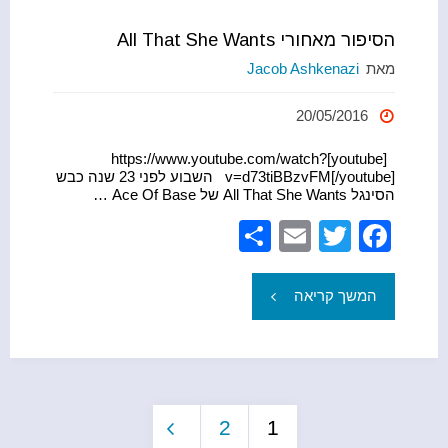
הסיפור מאחורי All That She Wants
מאת
Jacob Ashkenazi
20/05/2016
[youtube]https://www.youtube.com/watch?
v=d73tiBBzvFM[/youtube] השבוע לפני 23 שנה כבש
הסינגל All That She Wants של Ace Of Base …
S
E
T
F
h
m
wi
a
ar
ail
tt
c
"הסיפור
המשך קריאה
e
er
e
מאחורי
b
All
o
o
2
1
That