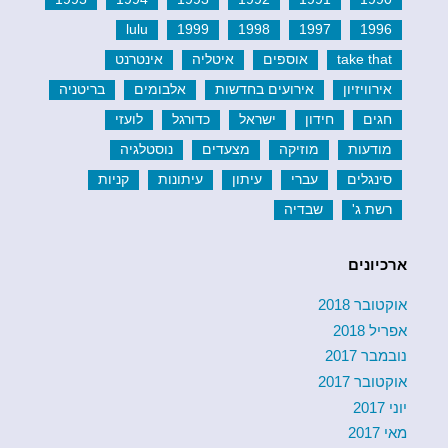
lulu
1999
1998
1997
1996
take that
אוספים
איטליה
אינטרנט
אירוויזיון
אירועים בחדשות
אלבומים
בריטניה
חגים
חידון
ישראל
כדורגל
לועזי
מודעות
מוזיקה
מצעדים
נוסטלגיה
סינגלים
עברי
עיתון
עיתונות
קניות
רשת ג'
שבדיה
ארכיונים
אוקטובר 2018
אפריל 2018
נובמבר 2017
אוקטובר 2017
יוני 2017
מאי 2017