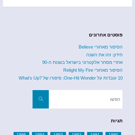
ג'ובי
b
במצעד
o
o
הלועזי
k
פוסטים אחרונים
השנתי
הסיפור מאחורי Believe
חידון: זהו את השנה
1994"
אתרי מסחר אלקטרוני בישראל בשנות ה-90
הסיפור מאחורי Relight My Fire
10 עובדות על One-Hit Wonder: סיפורו של ?What's Up
חפשו
את:
חפשו
תגיות
1995
1994
1993
1992
1991
1990