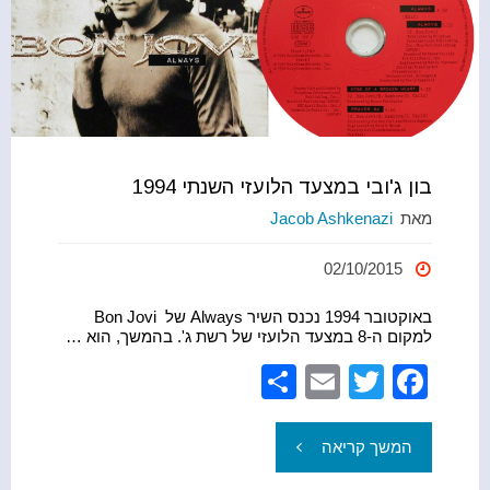
בון ג'ובי במצעד הלועזי השנתי 1994
מאת
Jacob Ashkenazi
02/10/2015
באוקטובר 1994 נכנס השיר Always של Bon Jovi
למקום ה-8 במצעד הלועזי של רשת ג'. בהמשך, הוא …
S
E
T
F
h
m
wi
a
ar
ail
tt
c
"בון
המשך קריאה
e
er
e