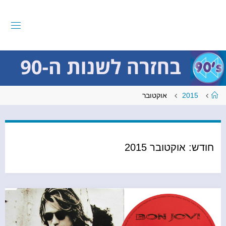
לגו
תוכן
ב
ח
ז
ר
ה
ל
ש
נ
ו
ת
עמוד
2015
אוקטובר
ראשי
ה
-
9
0
חודש:
אוקטובר 2015