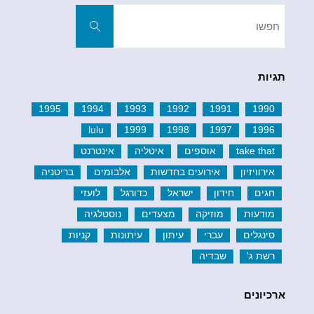
חפשו
את:
חפשו
תגיות
1995
1994
1993
1992
1991
1990
lulu
1999
1998
1997
1996
take that
אוספים
איטליה
אינטרנט
אירוויזיון
אירועים בחדשות
אלבומים
בריטניה
חגים
חידון
ישראל
כדורגל
לועזי
מודעות
מוזיקה
מצעדים
נוסטלגיה
סינגלים
עברי
עיתון
עיתונות
קניות
רשת ג'
שבדיה
ארכיונים