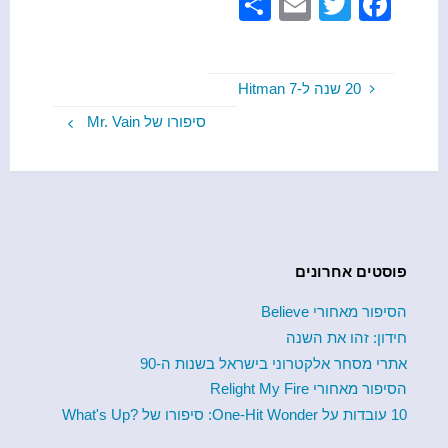
S
E
T
F
h
m
wi
a
ar
ail
tt
c
20 שנה ל-Hitman 7
e
er
e
סיפורו של Mr. Vain
b
o
o
k
פוסטים אחרונים
הסיפור מאחורי Believe
חידון: זהו את השנה
אתרי מסחר אלקטרוני בישראל בשנות ה-90
הסיפור מאחורי Relight My Fire
10 עובדות על One-Hit Wonder: סיפורו של ?What's Up