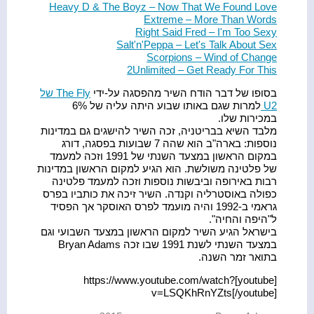
Heavy D & The Boyz – Now That We Found Love
Extreme – More Than Words
Right Said Fred – I'm Too Sexy
Salt'n'Peppa – Let's Talk About Sex
Scorpions – Wind of Change
2Unlimited – Get Ready For This
בסופו של דבר הודח השיר מהפסגה על-ידי
The Fly של
U2
למרות שגם באותו שבוע היתה עליה של 6%
במכירות שלו.
מלבד השיא בבריטניה, זכה השיר להישגים גם במדינות
נוספות: בארה"ב הוא שהה 7 שבועות בפסגה, דורג
במקום הראשון במצעד השנתי של 1991 וזכה למעמד
של פלטינה משולשת. הוא הגיע למקום הראשון במדינות
רבות באירופה וביבשות נוספות וזכה למעמד פלטינה
כפולה באוסטרליה וקנדה. השיר זיכה את כותביו בפרס
גראמי ב-1992 והיה מועמד לפרס האוסקר אך הפסיד
ל"היפה והחיה".
בישראל הגיע השיר למקום הראשון במצעד השבועי וגם
במצעד השנתי לשנת 1991 שבו זכה Bryan Adams
בתואר זמר השנה.
[youtube]https://www.youtube.com/watch?
v=LSQKhRnYZts[/youtube]