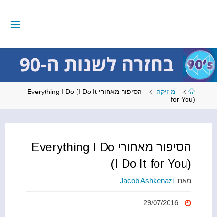
לגו
תוכן
ב
ח
ז
ר
ה
ל
ש
נ
ו
ת
עמוד
מוזיקה
הסיפור מאחורי Everything I Do (I Do It
ראשי
ה
-
9
for You)
0
הסיפור מאחורי Everything I Do
(I Do It for You)
מאת
Jacob Ashkenazi
29/07/2016