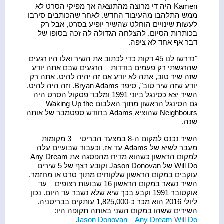
Kamen היה די מרוצה מהתוצאה אך מפיקי הסרט לא
ממש התלהבו מהעיבוד החדש. לאחר שהכותבים סירבו
לעשות שינויים הוחלט שהשיר יופיע בסרט, אבל רק
בכותרות הסיום. להצלחה הגדולה לה זכה בסופו של
דבר אף אחד לא ציפה.
"נדרשו לנו 45 דקות כדי לכתוב את השיר ואלו היו רגעים
שהרגשתי רק פעמים בודדות – הרגעים שבם אתה יודע
שזה שיר טוב, אתה לא יודע אם זה יהיה להיט, אתה רק
יודע שזה שיר טוב", סיפר Bryan Adams. וזה היה להיט.
השיר יצא כסינגל ביוני 1991 ומלבד פסקול הסרט היה
גם הסינגל הראשון מתוך האלבום Waking Up the
Neighbours שהוציא Adams בחודש ספטמבר של אותה
שנה.
השיר נכנס למקום ה-8 במצעד הבריטי – 3 מקומות
מעבר לשיא של Adams עד אז, וכעבור שבועיים עלה
למקום הראשון כשהוא מדיח מהפסגה את Any Dream
Will Do של Jason Donovan וקובע רצף של 5 שירים
עוקבים במקום הראשון שלקוחים מתוך סרט או מחזמר.
השיר נשאר במקום הראשון 16 שבועות רצופים – עד
אוקטובר 1991 וקבע בכך שיא שלא נשבר עד היום. נכון
ליולי 2016 הוא מכר כ-1,825,000 עותקים בבריטניה.
השירים ששהו במקום השני באותה תקופה היו:
Jason Donovan – Any Dream Will Do