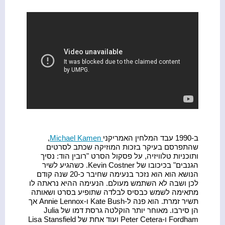
ב-1990 עבד המלחין האמריקני
Michael Kamen
,
שהתפרסם בעיקר בזכות המוזיקה שכתב לסרטים
ותוכניות טלוויזיה, על פסקול הסרט "רובין הוד: נסיך
הגנבים" בכיכובו של Kevin Costner. כשהגיע לשיר
הנושא הוא הוא נזכר בנעימה שחיבר כ-20 שנה קודם
לכן ושבה לא השתמש מעולם. הנעימה ההיא נראתה לו
מתאימה לשמש כבסיס לבלדה שתופיע בסרט ושאותה
תשיר זמרת. הוא פנה ל-Kate Bush ו-Annie Lennox אך
הן סירבו. מאוחר יותר הוקלטה גרסת דמו של Julia
Fordham ו-Peter Cetera ועוד אחת של Lisa Stansfield