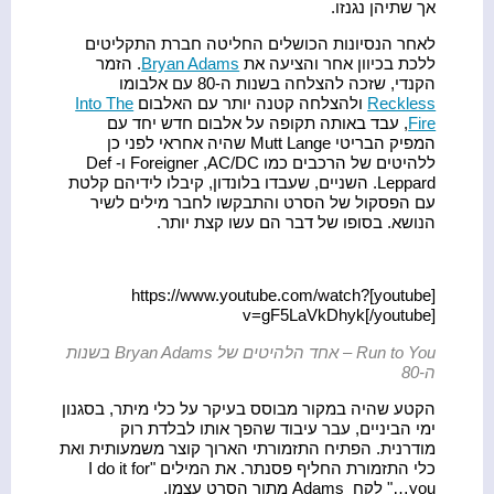
אך שתיהן נגנזו.
לאחר הנסיונות הכושלים החליטה חברת התקליטים
ללכת בכיוון אחר והציעה את
Bryan Adams
. הזמר
הקנדי, שזכה להצלחה בשנות ה-80 עם אלבומו
Reckless
ולהצלחה קטנה יותר עם האלבום
Into The
Fire
, עבד באותה תקופה על אלבום חדש יחד עם
המפיק הבריטי Mutt Lange שהיה אחראי לפני כן
ללהיטים של הרכבים כמו Foreigner ,AC/DC ו- Def
Leppard. השניים, שעבדו בלונדון, קיבלו לידיהם קלטת
עם הפסקול של הסרט והתבקשו לחבר מילים לשיר
הנושא. בסופו של דבר הם עשו קצת יותר.
[youtube]https://www.youtube.com/watch?
v=gF5LaVkDhyk[/youtube]
Run to You – אחד הלהיטים של Bryan Adams בשנות
ה-80
הקטע שהיה במקור מבוסס בעיקר על כלי מיתר, בסגנון
ימי הביניים, עבר עיבוד שהפך אותו לבלדת רוק
מודרנית. הפתיח התזמורתי הארוך קוצר משמעותית ואת
כלי התזמורת החליף פסנתר. את המילים "I do it for
you…" לקח Adams מתוך הסרט עצמו.