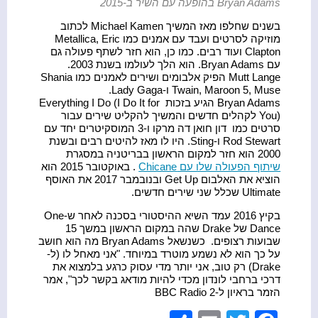
Bryan Adams בהופעה עם השיר ב-2015
בשנים שחלפו מאז המשיך Michael Kamen לכתוב
מוזיקה לסרטים ועבד עם אמנים כמו Metallica, Eric
Clapton ועוד רבים. כמו כן, הוא חזר לשתף פעולה גם
עם Bryan Adams. הוא הלך לעולמו בשנת 2003.
Mutt Lange הפיק אלבומים ושירים לאמנים כמו Shania
Twain, Maroon 5, Muse ו-Lady Gaga.
Bryan Adams הגיע בזכות Everything I Do (I Do It for
You) לקהלים חדשים והמשיך להקליט שירים עבור
סרטים כמו דון חואן דה מרקו ו-3 המוסקיטרים יחד עם
Rod Stewart ו-Sting. היו לו מאז להיטים רבים ובשנת
2000 הוא חזר למקום הראשון בבריטניה במסגרת
שיתוף הפעולה שלו עם Chicane
. באוקטובר 2015 הוא
הוציא את האלבום Get Up ובנובמבר 2017 את האוסף
Ultimate שכלל שני שירים חדשים.
בקיץ 2016 עמד השיא ההיסטורי בסכנה לאחר ש-One
Dance של Drake שהה במקום הראשון במשך 15
שבועות רצופים. כשנשאל Bryan Adams מה הוא חושב
על כך הוא לא נשמע מוטרד במיוחד. "אני מאחל לו (ל-
Drake) רק טוב, אני יותר מדי עסוק כרגע בלמצוא את
דרכי ברחבי לונדון מכדי להיות מודאג בקשר לכך", אמר
הזמר בראיון ל-BBC Radio 2