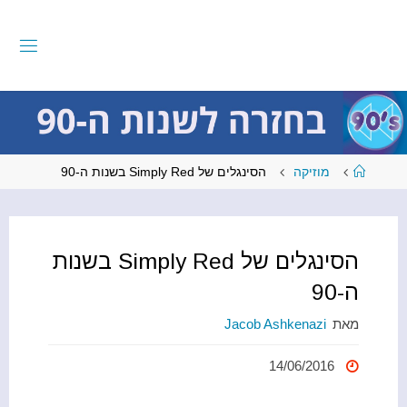
לגו
תוכן
ב
ח
ז
ר
ה
ל
ש
נ
ו
ת
עמוד
מוזיקה
הסינגלים של Simply Red בשנות ה-90
ראשי
ה
-
9
0
הסינגלים של Simply Red בשנות
ה-90
מאת
Jacob Ashkenazi
14/06/2016