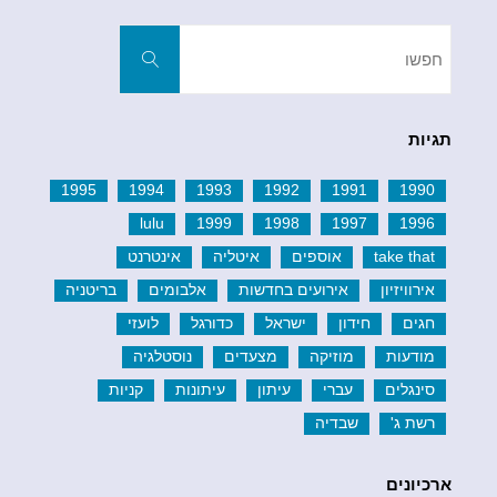
חפשו
את:
חפשו
תגיות
1995
1994
1993
1992
1991
1990
lulu
1999
1998
1997
1996
take that
אוספים
איטליה
אינטרנט
אירוויזיון
אירועים בחדשות
אלבומים
בריטניה
חגים
חידון
ישראל
כדורגל
לועזי
מודעות
מוזיקה
מצעדים
נוסטלגיה
סינגלים
עברי
עיתון
עיתונות
קניות
רשת ג'
שבדיה
ארכיונים