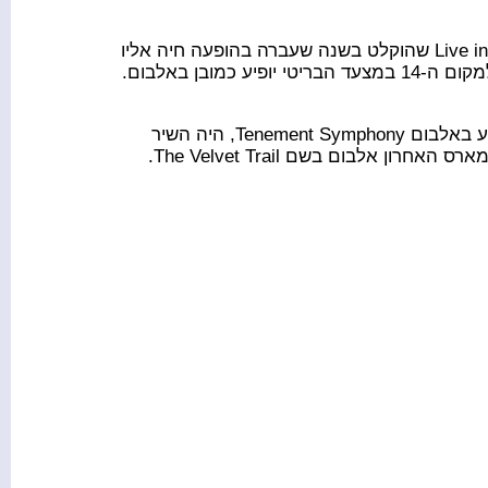
בעוד חודשיים תוציא Lisa Stansfield אלבום בשם Live in Manchester שהוקלט בשנה שעברה בהופעה חיה אליו
החידוש הזה ל-David McWilliams בהפקת Trevor Horn שהופיע באלבום Tenement Symphony, היה השיר
 אלבום בשם The Velvet Trail.