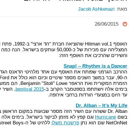
מאת
Jacob Ashkenazi
26/06/2015
האוסף Hitman vol.1 
המצליחה עם מכירות של כ-50,000 עותקים בישר
והשירים שהרכיבו את האוסף הזה:
Snap! – Rhythm is a Dancer
ההרכב הגרמני שפותח את האוסף עם אחד מלהיטי הדאנס הגדול
הזמרת המקורית ואת הראפר owe
בימים אלה וישתתפו בספטמבר הקרוב ב-
bestival 2015
. השיר 
עד היום במצעדי הורדות ברחבי אירופה.
Dr. Alban – It's My Life
בשם
Hurricane
וגם קפץ לא מזמן לביקור בישראל. בימים אלה
NetOnNet שם הוא נתן
פרשנות משלו
ללהיט של ה-Backstreet Boys.