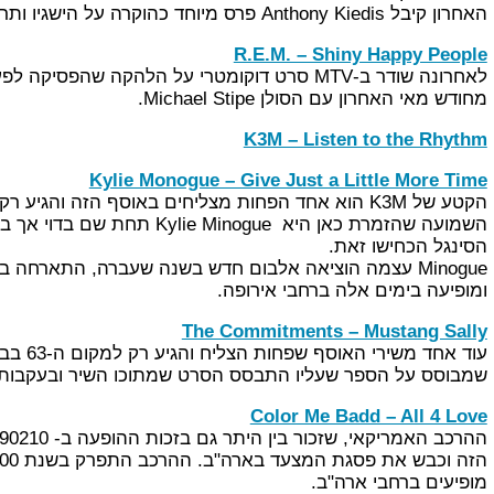
האחרון קיבל Anthony Kiedis פרס מיוחד כהוקרה על הישגיו ותרומתו למוזיקה האמריקאית.
R.E.M. – Shiny Happy People
לאחרונה שודר ב-MTV סרט דוקומטרי על הלהקה שהפסיקה לפעול לפני כ-4 שנים.
מחודש מאי האחרון עם הסולן Michael Stipe.
K3M – Listen to the Rhythm
Kylie Monogue – Give Just a Little More Time
הסינגל הכחישו זאת.
ומופיעה בימים אלה ברחבי אירופה.
The Commitments – Mustang Sally
עוד אחד
שמבוסס על הספר שעליו התבסס הסרט שמתוכו השיר ובעקבותי
Color Me Badd – All 4 Love
מופיעים ברחבי ארה"ב.