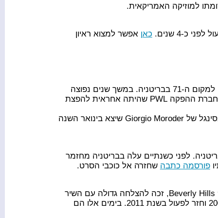
כאן
אפשר למצוא ראיון
הקטע של K3M הוא אחד הפחות מצליחים באוסף הזה והגיע רק למקום ה-71 בבריטניה. במשך שנים נפוצה
השמועה שהזמרת כאן היא Kylie Minogue תחת שם בדוי אך בחברת ההפקה PWL שהיתה אחראית להפצת
Minogue עצמה הוציאה אלבום חדש בשנה שעברה, התארחה בסינגל של Giorgio Moroder שיצא בינואר השנה
 משירי האוסף שפחות הצליח והגיע רק למקום ה-63 בבריטניה. לפני כשנתיים עלה בבריטניה מחזמר
ו
פורסמה כתבה
שחזרה אל כוכבי הסרט.
ההרכב האמריקאי, שזכור בין היתר גם בזכות ההופעה ב- Beverly Hills 90210, זכה להצלחה גדולה עם השיר
הזה וכבש את פסגת המצעד בארה"ב. ההרכב התפרק בשנת 2000 וחזר לפעול בשנת 2011. בימים אלו הם