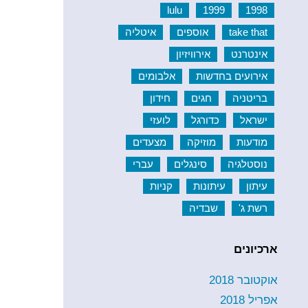
lulu
1999
1998
take that
אוספים
איטליה
אינטרנט
אירוויזיון
אירועים בחדשות
אלבומים
בריטניה
חגים
חידון
ישראל
כדורגל
לועזי
מודעות
מוזיקה
מצעדים
נוסטלגיה
סינגלים
עברי
עיתון
עיתונות
קניות
רשת ג'
שבדיה
ארכיונים
אוקטובר 2018
אפריל 2018