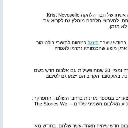
בה תציג Shelli Hyrkas, שהיתה אשתו של חבר הלהקה Krist Novoselic,
הם. למעריצי הלהקה מומלץ גם לקרוא את
סינגל
כמחווה לתושבי בולטימור
ארגן מופע שהכנסותיו נתרמו לאגודה
ההרכב הבריטי, שכבר התפרק לפני 5 שנים, הודיע השנה על חזרה ומציין 30 שנות פעילות עם אלבום חדש בשם
 במצעד האלבומים הבריטי. באוקטובר הקרוב הם ייצאו גם לסיבוב
עדים במספר מדינות ברחבי העולם, התפרקה,
התאחדה ועברה מספר שינויים במשך השנים. בשנה שעברה, הופיע האלבום השמיני שלהם – The Stories We
בום חדש שיהיה האחד-עשר שלהם. בחודש מאי