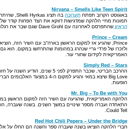
Nirvana – Smells Like Teen Spirit
באוגוסט הקרוב תפתח
תערוכה
תמונות מחיי הלהקה שמדגישות דווקא את הצד הפחות קודר של
הראיון
שהתפרסם לאחרונה עם Dave Grohl שגם שבר את רגלו לא מזמן.
Prince – Cream
Prince, שהגיע אז למקום הראשון בארה"ב עם השיר הזה, הוציא בחודש שעבר
ולזכרו של פרדי גריי שנהרג במהומות שהתרחשו במקום. הוא גם 
האמריקאית לקידום שחורי עור.
Simply Red – Stars
Big Love שיצא במאי והגיע למקום ה-4
הופעות.
Mr. Big – To Be with You
הלהקה האמריקאית, שהגיעה עם השיר הזה למקום הראשון במצ
Could Tell.
Red Hot Chili Pepers – Under the Bridge
חברי הלהקה הוציאו בשנה שעברה ספר והשנה הם החלו על אל