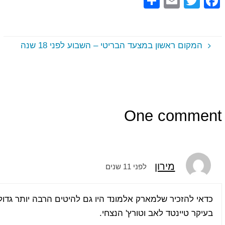
S
E
T
F
h
m
wi
a
ar
ail
tt
c
e
er
e
המקום ראשון במצעד הבריטי – השבוע לפני 18 שנה
b
o
o
k
One comment
מירון
לפני 11 שנים
כדאי להזכיר שלמארק אלמונד היו גם להיטים הרבה יותר גדו
בעיקר טיינטד לאב וטורץ' הנצחי.