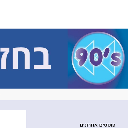
לגו
תוכן
ב
ח
ז
ר
ה
ל
ש
נ
ו
ת
ה
-
0
9
פוסטים אחרונים