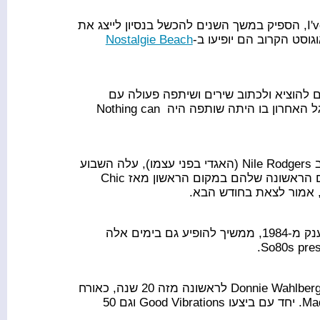
ההרכב שזכור בעיקר בזכות הלהיט I've Been Thinking About You, הספיק במשך השנים להכשל בנסיון לייצג את
וגוסט הקרוב הם יופיעו ב-
Nostalgie Beach
להוציא ולכתוב שירים ושיתפה פעולה עם
אמנים והרכבים כמו Delerium, BT, Tiësto ורבים אחרים. הסינגל האחרון בו היתה שותפה היה Nothing can
, הסינגל החדש של ההרכב האגדי עם מייסד ההרכב Nile Rodgers (האגדי בפני עצמו), עלה השבוע
למקום הראשון במצעד ה-Dance Club Songs בארה"ב. זו הפעם הראשונה שלהם במקום הראשון מאז Chic
ההרכב הגרמני, שנכנס לאוסף בזכות הוצאה מחודשת ללהיט הענק מ-1984, ממשיך להופיע גם בימים אלה
על במה אחת יחד עם אחיו Donnie Wahlberg לראשונה מזה 20 שנה, כאורח
בהופעה של New Kids On The Block ב-Madison Square Garden. יחד עם ביצעו Good Vibrations וגם 50