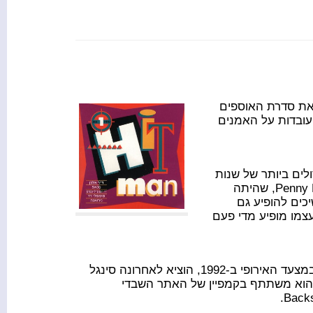
שהוציאה חברת "הד ארצי" ב-1992, פתח את סדרת האוספים
אל. הנה כמה עובדות על האמנים
ים ביותר של שנות
ה-90, עבר במשך השנים מספר שינויים וכיום הוא כולל את Penny Ford, שהיתה
Benjamin "Stoli" L. הם ממשיכים להופיע גם
עצמו מופיע מדי פעם
Dr. Alban ששהה עם השיר הזה מספר שבועות במקום הראשון במצעד האירופי ב-1992, הוציא לאחרונה סינגל
 הוא משתתף בקמפיין של האתר השבדי