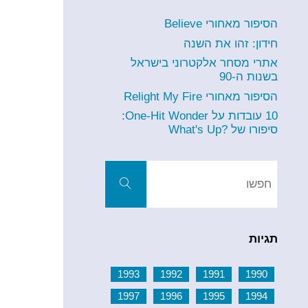
הסיפור מאחורי Believe
חידון: זהו את השנה
אתרי מסחר אלקטרוני בישראל
בשנות ה-90
הסיפור מאחורי Relight My Fire
10 עובדות על One-Hit Wonder:
סיפורו של ?What's Up
חפשו
את:
חפשו
תגיות
1993
1992
1991
1990
1997
1996
1995
1994